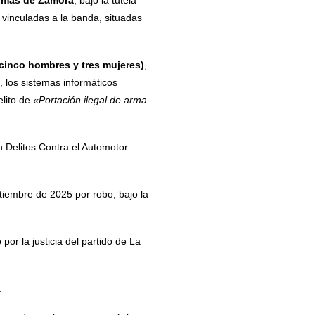
Lomas de Zamora
, bajo la tutela
s vinculadas a la banda, situadas
cinco hombres y tres mujeres)
,
 los sistemas informáticos
elito de
«Portación ilegal de arma
n Delitos Contra el Automotor
tiembre de 2025 por robo, bajo la
or la justicia del partido de La
.