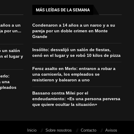
MÁS LEÍDAS DE LA SEMANA
 años a un
Condenaron a 14 años a un narco y a su
a por un...
pareja por un doble crimen en Monte
Grande
Insólito: desvalijó un salón de fiestas,
jó un salón
cenó en el lugar y se robó 10 kilos de pizza
n el lugar y
Feroz asalto en Merlo: entraron a robar a
una carnicería, los empleados se
erlo:
resistieron y balearon a uno
a una
mpleados
Bassano contra Milei por el
endeudamiento: «Es una persona perversa
que quiere ocultar la situación»
Inicio
Sobre nosotros
Contacto
Avisos