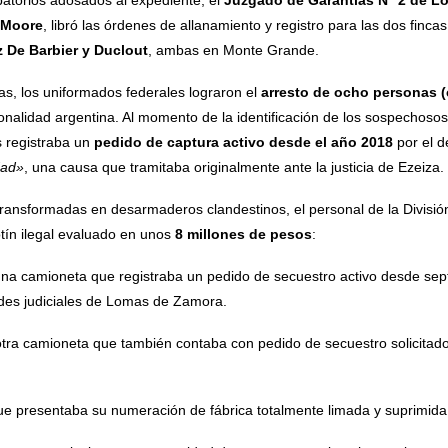
batorios adosados al expediente, el
Juzgado de Garantías N° 2 de 
i Moore
, libró las órdenes de allanamiento y registro para las dos finca
 De Barbier y Duclout
, ambas en Monte Grande.
as, los uniformados federales lograron el
arresto de ocho personas (
alidad argentina. Al momento de la identificación de los sospechosos,
s registraba un
pedido de captura activo desde el año 2018
por el d
dad»
, una causa que tramitaba originalmente ante la justicia de Ezeiza.
 transformadas en desarmaderos clandestinos, el personal de la Divisió
tín ilegal evaluado en unos
8 millones de pesos
:
na camioneta que registraba un pedido de secuestro activo desde sep
ades judiciales de Lomas de Zamora.
tra camioneta que también contaba con pedido de secuestro solicitado p
ue presentaba su numeración de fábrica totalmente limada y suprimida