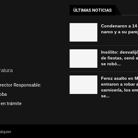
ÚLTIMAS NOTICIAS
Condenaron a 14
narco y a su parej
Insólito: desvali
de fiestas, cenó e
se robó...
ratura
Feroz asalto en M
entraron a robar 
irector Responsable:
carnicería, los e
oba
se...
en trámite
lquier