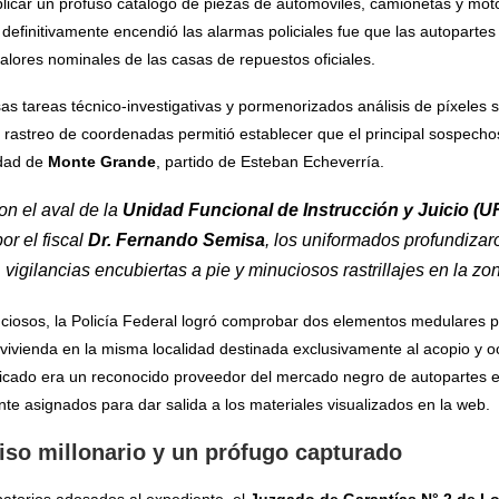
ublicar un profuso catálogo de piezas de automóviles, camionetas y mo
definitivamente encendió las alarmas policiales fue que las autoparte
valores nominales de las casas de repuestos oficiales.
urosas tareas técnico-investigativas y pormenorizados análisis de píxel
 rastreo de coordenadas permitió establecer que el principal sospecho
idad de
Monte Grande
, partido de Esteban Echeverría.
n el aval de la
Unidad Funcional de Instrucción y Juicio (U
or el fiscal
Dr. Fernando Semisa
, los uniformados profundizar
vigilancias encubiertas a pie y minuciosos rastrillajes en la zo
nciosos, la Policía Federal logró comprobar dos elementos medulares pa
vienda en la misma localidad destinada exclusivamente al acopio y oc
mplicado era un reconocido proveedor del mercado negro de autopartes 
nte asignados para dar salida a los materiales visualizados en la web.
so millonario y un prófugo capturado