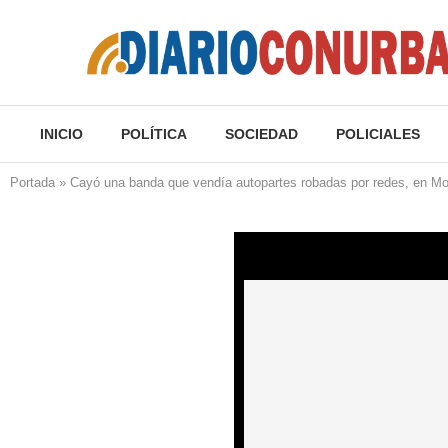
INICIO
POLÍTICA
SOCIEDAD
POLICIALES
Portada
»
Cayó una banda que vendía autopartes robadas por redes, en M