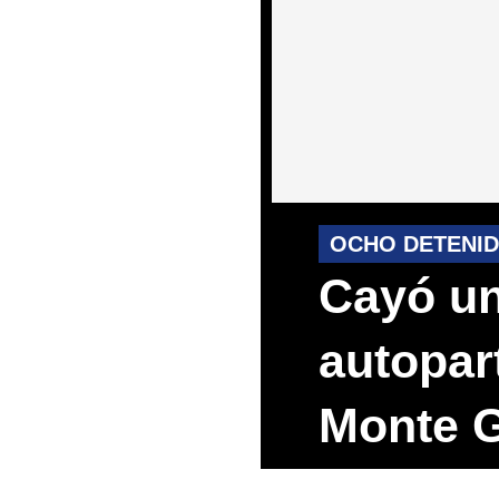
OCHO DETENI
Cayó un
autopar
Monte 