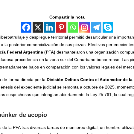
Compartir la nota
berpatrullaje y despliegue territorial permitió desarticular una importan
 la posterior comercialización de sus piezas. Efectivos perteneciente
icía Federal Argentina (PFA)
desmantelaron una organización compue
dudosa procedencia en la zona sur del Conurbano bonaerense. Las pie
extremadamente bajos en comparación con los valores legales del merc
a de forma directa por la
División Delitos Contra el Automotor de l
génesis del expediente judicial se remonta a octubre de 2025, moment
bras sospechosas que infringían abiertamente la Ley 25.761, la cual r
 búnker de acopio
de la PFA tras diversas tareas de monitoreo digital, un hombre utiliza