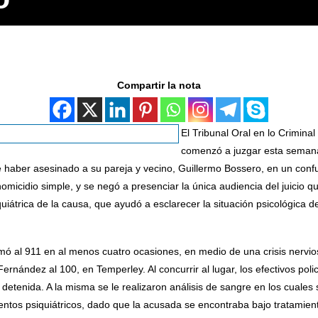
Compartir la nota
El Tribunal Oral en lo Crimin
comenzó a juzgar esta semana
haber asesinado a su pareja y vecino, Guillermo Bossero, en un confu
micidio simple, y se negó a presenciar la única audiencia del juicio qu
iquiátrica de la causa, que ayudó a esclarecer la situación psicológica
mó al 911 en al menos cuatro ocasiones, en medio de una crisis nervio
ernández al 100, en Temperley. Al concurrir al lugar, los efectivos pol
e detenida. A la misma se le realizaron análisis de sangre en los cuale
tos psiquiátricos, dado que la acusada se encontraba bajo tratamiento