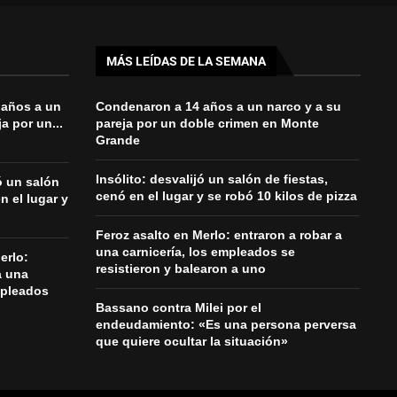
MÁS LEÍDAS DE LA SEMANA
 años a un
Condenaron a 14 años a un narco y a su
a por un...
pareja por un doble crimen en Monte
Grande
Insólito: desvalijó un salón de fiestas,
jó un salón
cenó en el lugar y se robó 10 kilos de pizza
n el lugar y
Feroz asalto en Merlo: entraron a robar a
una carnicería, los empleados se
erlo:
resistieron y balearon a uno
a una
mpleados
Bassano contra Milei por el
endeudamiento: «Es una persona perversa
que quiere ocultar la situación»