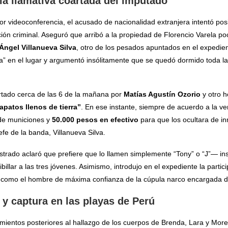
a llamativa coartada del imputado
or videoconferencia, el acusado de nacionalidad extranjera intentó po
ión criminal. Aseguró que arribó a la propiedad de Florencio Varela p
Ángel Villanueva Silva
, otro de los pesados apuntados en el expedien
ia” en el lugar y argumentó insólitamente que se quedó dormido toda la
rtado cerca de las 6 de la mañana por
Matías Agustín Ozorio
y otro h
patos llenos de tierra”
. En ese instante, siempre de acuerdo a la ver
 de municiones y
50.000 pesos en efectivo
para que los ocultara de i
efe de la banda, Villanueva Silva.
trado aclaró que prefiere que lo llamen simplemente “Tony” o “J”— in
ibillar a las tres jóvenes. Asimismo, introdujo en el expediente la partic
como el hombre de máxima confianza de la cúpula narco encargada del
 y captura en las playas de Perú
mientos posteriores al hallazgo de los cuerpos de Brenda, Lara y More