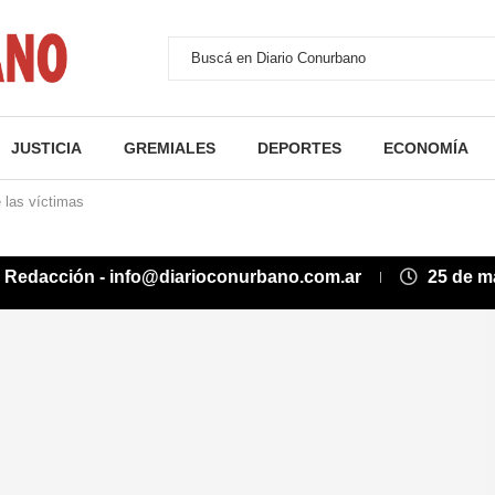
JUSTICIA
GREMIALES
DEPORTES
ECONOMÍA
e las víctimas
:
Redacción - info@diarioconurbano.com.ar
25 de m