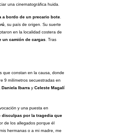
iciar una cinematográfica huida.
ia a bordo de un precario bote
.
rú
, su país de origen. Su suerte
ptaron en la localidad costera de
de un camión de cargas
. Tras
ías que constan en la causa, donde
ibre 9 milímetros secuestradas en
a Daniela Ibarra
y
Celeste Magalí
ovocación y una puesta en
 disculpas por la tragedia que
r de los allegados porque él
 a mis hermanas o a mi madre, me