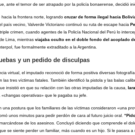
ue, ante el temor de ser atrapado por la policía bonaerense, decidió in
 hacia la frontera norte, logrando
cruzar de forma ilegal hacia Boliv
l país vecino, Valverde Victoriano continuó su ruta de escape hacia
Pe
riple crimen, cuando agentes de la Policía Nacional del Perú lo interce
 de Lima, mientras
viajaba oculto en el doble fondo del acoplado 
nterpol, fue formalmente extraditado a la Argentina.
uebas y un pedido de disculpas
ncia virtual, el imputado reconoció de forma positiva diversas fotograf
 las tres víctimas fatales. También identificó la pistola y las balas cal
ue insistió en que su relación con las otras imputadas de la causa,
Iar
 a «changas operativas» que le pagaba su jefe.
n una postura que los familiares de las víctimas consideraron «una pr
omó unos minutos para pedir perdón de cara al futuro juicio oral.
“Pido
smarcándose de los asesinos. Concluyó diciendo que comprende el dolo
que se siente perder un familiar, más cuando es un hijo. Si le pasara