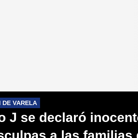
N DE VARELA
 J se declaró inocent
sculpas a las familias 