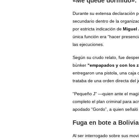
«Me quedé dormido»: l
Durante su extensa declaración p
secundario dentro de la organizac
por estricta indicación de
Miguel 
única función era “hacer presenc
las ejecuciones.
Según su crudo relato, fue despe
búnker
“empapados y con los za
entregaron una pistola, una caja
trataba de una orden directa del j
“Pequeño J” —quien ante el magis
completo el plan criminal para acr
apodado “Gordo”, a quien señaló 
Fuga en bote a Bolivia
Al ser interrogado sobre sus movi