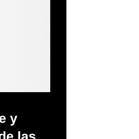
e y
de las