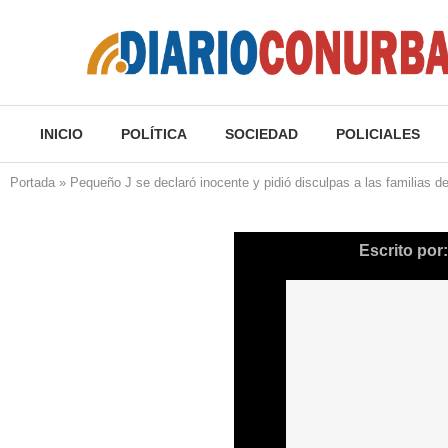
INICIO
POLÍTICA
SOCIEDAD
POLICIALES
Portada
»
Pequeño J se declaró inocente y pidió disculpas a las familias d
Escrito por