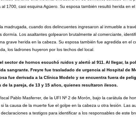
a al 1700, casi esquina Agüero.
Su esposa también resultó herida en el
 la madrugada, cuando dos delincuentes ingresaron al inmueble a través
as dormía.
Los asaltantes golpearon brutalmente al comerciante, ident
na grave herida en la cabeza.
Su esposa también fue agredida en el c
, los ladrones huyeron por los techos del local.
l sector de hornos escuchó ruidos y alertó al 911.
Al llegar, la p
ida sangrante.
Freyre fue trasladado de urgencia al Hospital de M
sa fue derivada a la Clínica Modelo y se encuentra fuera de pelig
 de la pareja, de 13 y 15 años, quienes resultaron ilesos.
fiscal Pablo Masferrer, de la UFI Nº 2 de Morón, bajo la carátula de ho
si la causa de la muerte fue el golpe en la cabeza u otra lesión.
Las au
claraciones a testigos para identificar a los responsables de este br