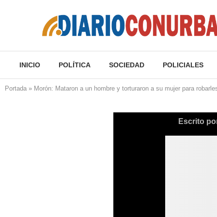
INICIO
POLÍTICA
SOCIEDAD
POLICIALES
Portada
»
Morón: Mataron a un hombre y torturaron a su mujer para robarle
Escrito po