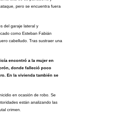
 ataque, pero se encuentra fuera
 del garaje lateral y
ificado como Esteban Fabián
uero cabelludo.
Tras sustraer una
olicía encontró a la mujer en
orón, donde falleció poco
ro.
En la vivienda también se
micidio en ocasión de robo.
Se
toridades están analizando las
utal crimen.