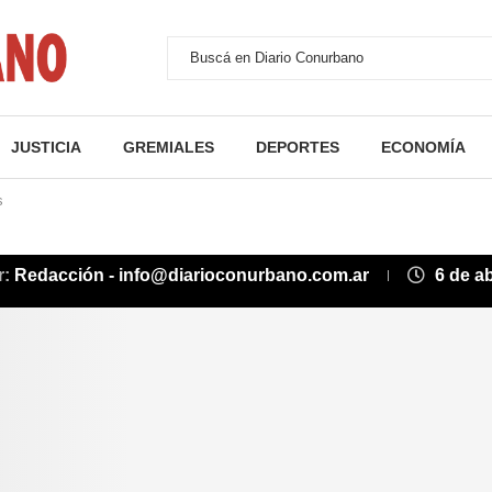
JUSTICIA
GREMIALES
DEPORTES
ECONOMÍA
s
r:
Redacción - info@diarioconurbano.com.ar
6 de ab