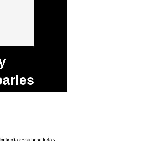
y
barles
lanta alta de su panadería y