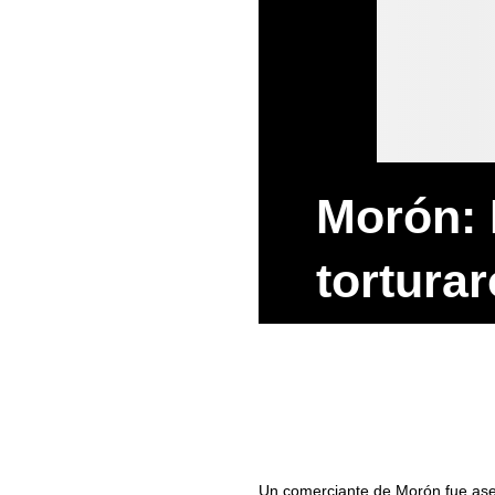
Morón: 
tortura
Un comerciante de Morón fue ases