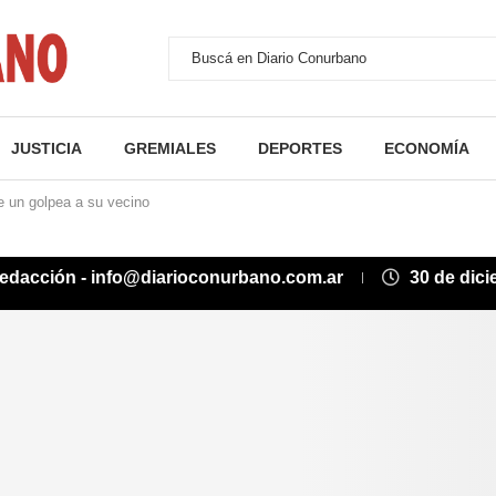
JUSTICIA
GREMIALES
DEPORTES
ECONOMÍA
 un golpea a su vecino
edacción - info@diarioconurbano.com.ar
30 de dic