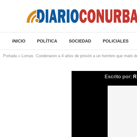
INICIO
POLÍTICA
SOCIEDAD
POLICIALES
Portada
»
Lomas: Condenaron a 4 años de prisión a un hombre que mató de
Escrito por:
R