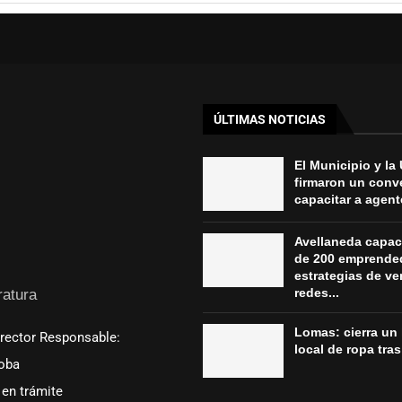
ÚLTIMAS NOTICIAS
El Municipio y l
firmaron un conv
capacitar a agent
Avellaneda capac
de 200 emprende
estrategias de ve
redes...
ratura
Lomas: cierra un 
irector Responsable:
local de ropa tra
oba
en trámite