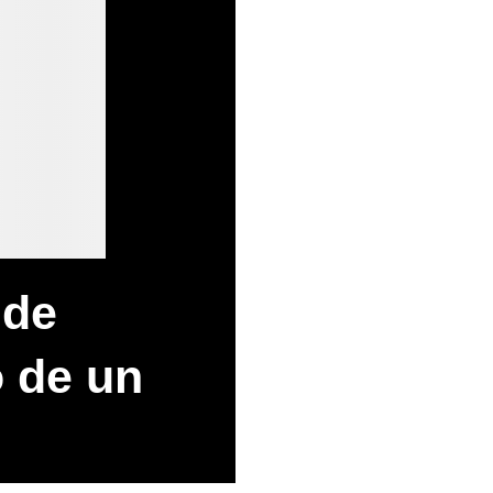
 de
 de un