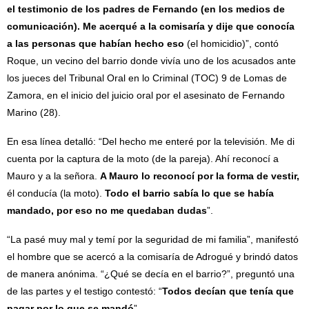
el testimonio de los padres de Fernando (en los medios de
comunicación). Me acerqué a la comisaría y dije que conocía
a las personas que habían hecho eso
(el homicidio)”, contó
Roque, un vecino del barrio donde vivía uno de los acusados ante
los jueces del Tribunal Oral en lo Criminal (TOC) 9 de Lomas de
Zamora, en el inicio del juicio oral por el asesinato de Fernando
Marino (28).
En esa línea detalló: “Del hecho me enteré por la televisión. Me di
cuenta por la captura de la moto (de la pareja). Ahí reconocí a
Mauro y a la señora.
A Mauro lo reconocí por la forma de vestir,
él conducía (la moto).
Todo el barrio sabía lo que se había
mandado, por eso no me quedaban dudas
”.
“La pasé muy mal y temí por la seguridad de mi familia”, manifestó
el hombre que se acercó a la comisaría de Adrogué y brindó datos
de manera anónima. “¿Qué se decía en el barrio?”, preguntó una
de las partes y el testigo contestó: “
Todos decían que tenía que
pagar por lo que se mandó
”.