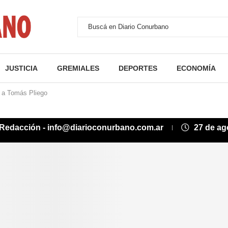
JUSTICIA
GREMIALES
DEPORTES
ECONOMÍA
r a Tomás Pliego
Redacción - info@diarioconurbano.com.ar
27 de ag