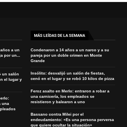
MÁS LEÍDAS DE LA SEMANA
 años a un
Condenaron a 14 años a un narco y a su
a por un...
pareja por un doble crimen en Monte
Grande
Insólito: desvalijó un salón de fiestas,
jó un salón
cenó en el lugar y se robó 10 kilos de pizza
n el lugar y
Feroz asalto en Merlo: entraron a robar a
una carnicería, los empleados se
erlo:
resistieron y balearon a uno
a una
mpleados
Bassano contra Milei por el
endeudamiento: «Es una persona perversa
que quiere ocultar la situación»