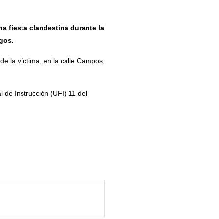
a fiesta clandestina durante la
igos.
e la víctima, en la calle Campos,
al de Instrucción (UFI) 11 del