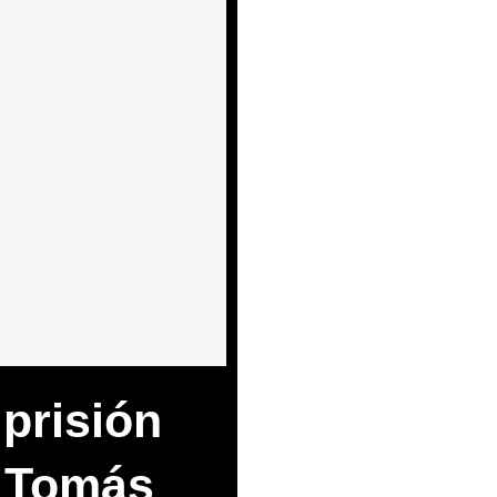
 prisión
a Tomás