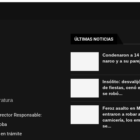
ÚLTIMAS NOTICIAS
Condenaron a 14
narco y a su parej
Insólito: desvali
de fiestas, cenó e
se robó...
ratura
Feroz asalto en M
entraron a robar 
irector Responsable:
carnicería, los e
oba
se...
en trámite