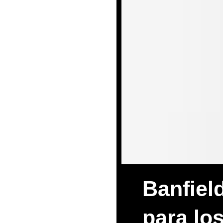
Banfiel
para lo