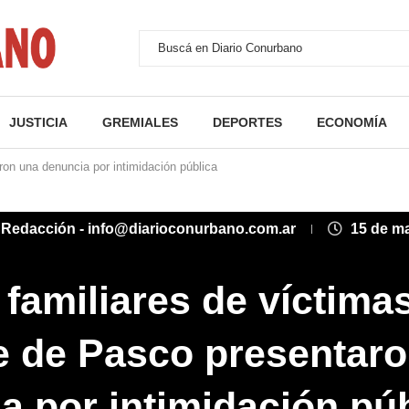
JUSTICIA
GREMIALES
DEPORTES
ECONOMÍA
on una denuncia por intimidación pública
:
Redacción - info@diarioconurbano.com.ar
15 de m
familiares de víctimas
 de Pasco presentaro
a por intimidación pú