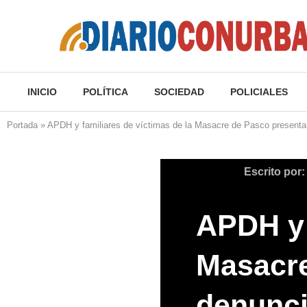
INICIO
POLÍTICA
SOCIEDAD
POLICIALES
Portada
»
APDH y familiares de víctimas de la Masacre de Pasco presentar
Escrito por
APDH y 
Masacre
denunci