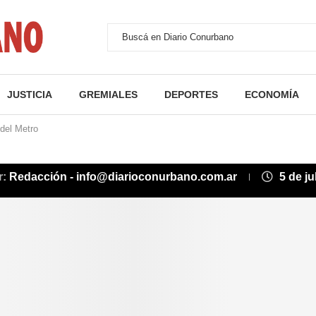
JUSTICIA
GREMIALES
DEPORTES
ECONOMÍA
 del Metro
r:
Redacción - info@diarioconurbano.com.ar
5 de ju