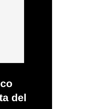
nco
ta del