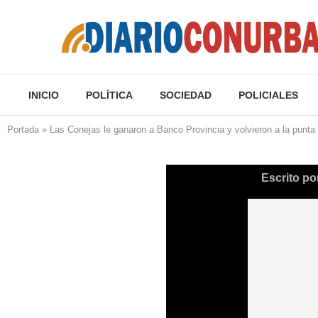
INICIO
POLÍTICA
SOCIEDAD
POLICIALES
Portada
»
Las Conejas le ganaron a Banco Provincia y volvieron a la punta
Escrito po