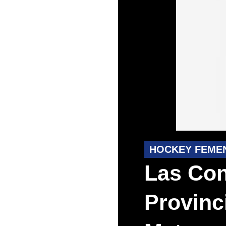
HOCKEY FEME
Las Con
Provinci