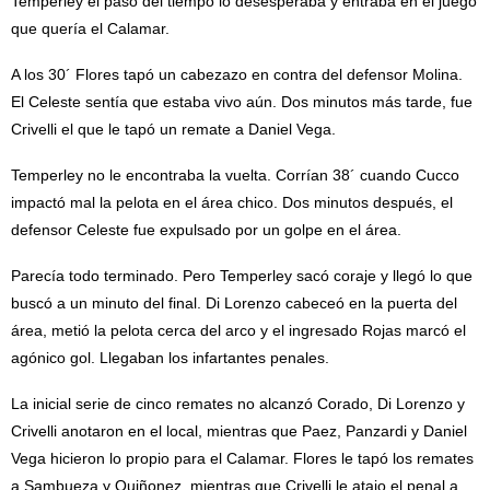
Temperley el paso del tiempo lo desesperaba y entraba en el juego
que quería el Calamar.
A los 30´ Flores tapó un cabezazo en contra del defensor Molina.
El Celeste sentía que estaba vivo aún. Dos minutos más tarde, fue
Crivelli el que le tapó un remate a Daniel Vega.
Temperley no le encontraba la vuelta. Corrían 38´ cuando Cucco
impactó mal la pelota en el área chico. Dos minutos después, el
defensor Celeste fue expulsado por un golpe en el área.
Parecía todo terminado. Pero Temperley sacó coraje y llegó lo que
buscó a un minuto del final. Di Lorenzo cabeceó en la puerta del
área, metió la pelota cerca del arco y el ingresado Rojas marcó el
agónico gol. Llegaban los infartantes penales.
La inicial serie de cinco remates no alcanzó Corado, Di Lorenzo y
Crivelli anotaron en el local, mientras que Paez, Panzardi y Daniel
Vega hicieron lo propio para el Calamar. Flores le tapó los remates
a Sambueza y Quiñonez, mientras que Crivelli le atajo el penal a