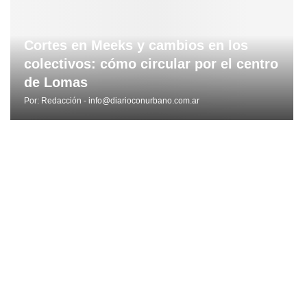
Cortes en Meeks y cambios en los
colectivos: cómo circular por el centro
de Lomas
Por:
Redacción - info@diarioconurbano.com.ar