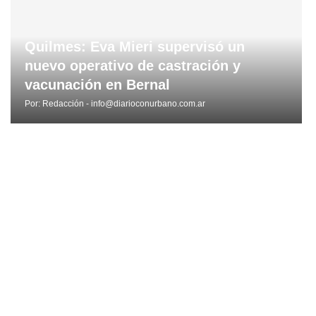
Quilmes: Eva Mieri supervisó un
nuevo operativo de castración y
vacunación en Bernal
Por:
Redacción - info@diarioconurbano.com.ar