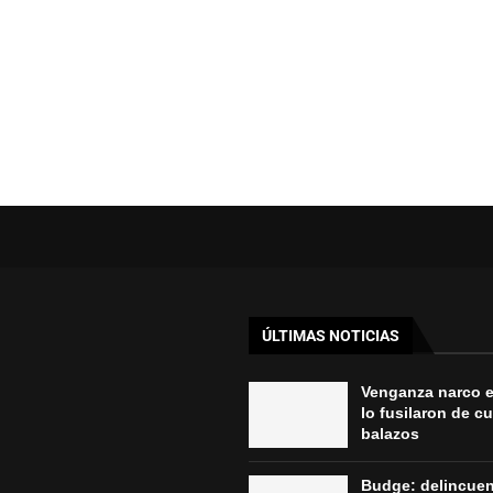
ÚLTIMAS NOTICIAS
Venganza narco 
lo fusilaron de c
balazos
Budge: delincue