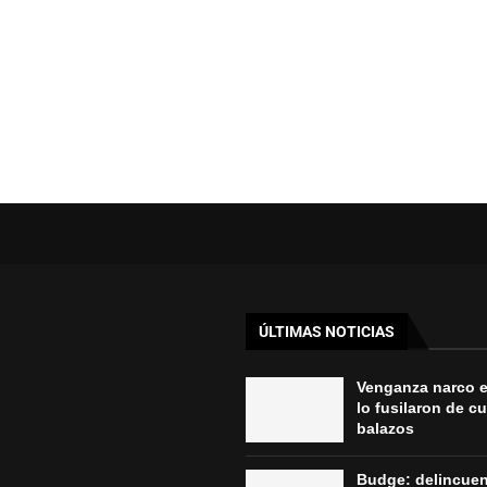
ÚLTIMAS NOTICIAS
Venganza narco 
lo fusilaron de c
balazos
Budge: delincue