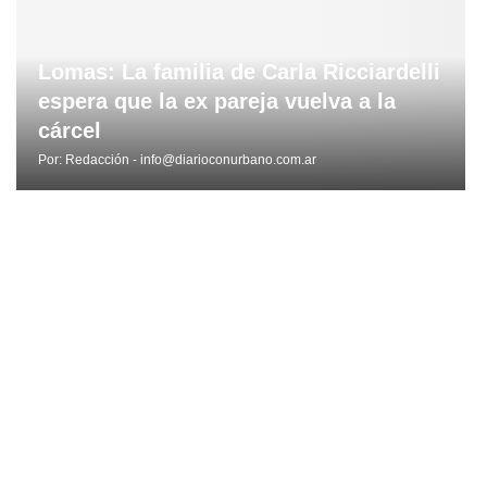
Lomas: La familia de Carla Ricciardelli
espera que la ex pareja vuelva a la
cárcel
Por:
Redacción - info@diarioconurbano.com.ar