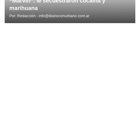
“Marvin”: le secuestraron cocaína y
marihuana
Por:
Redacción - info@diarioconurbano.com.ar