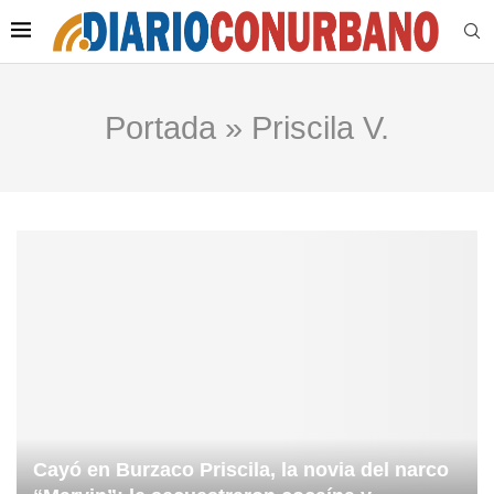
Portada
»
Priscila V.
Cayó en Burzaco Priscila, la novia del narco