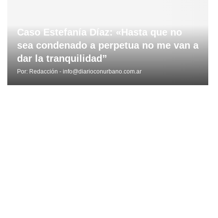
Caso Estefanía Díaz: «Hasta que no
sea condenado a perpetua no me van a
dar la tranquilidad”
Por:
Redacción - info@diarioconurbano.com.ar