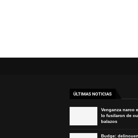
ÚLTIMAS NOTICIAS
Venganza narco 
lo fusilaron de c
balazos
Budge: delincue