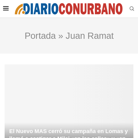
Portada
»
Juan Ramat
El Nuevo MAS cerró su campaña en Lomas y