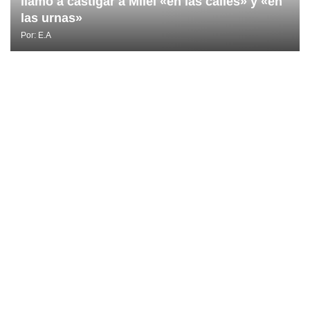
llamó a castigar a Milei «en las calles» y «en
las urnas»
Por:
E.A