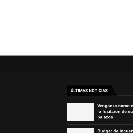
ÚLTIMAS NOTICIAS
Venganza narco 
lo fusilaron de c
balazos
Budge: delincue