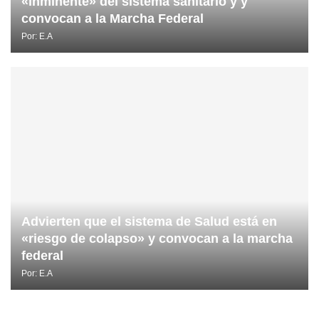
«inminente» del sistema sanitario y y
convocan a la Marcha Federal
Por:
E.A
Advierten que el sistema de Salud está en
«riesgo de colapso» y convocan a la marcha
federal
Por:
E.A