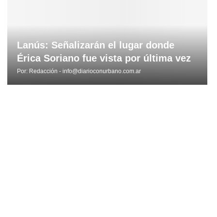
Lanús: Señalizarán el lugar donde
Érica Soriano fue vista por última vez
Por:
Redacción - info@diarioconurbano.com.ar