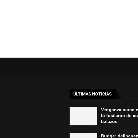
ÚLTIMAS NOTICIAS
Venganza narco 
lo fusilaron de c
balazos
Budge: delincue