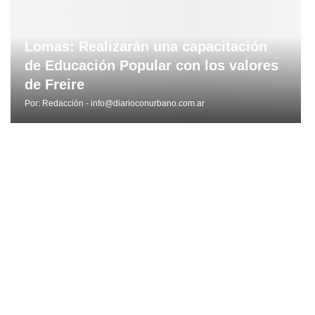
Lomas: Realizarán una capacitación
de Educación Popular con los valores
de Freire
Por:
Redacción - info@diarioconurbano.com.ar