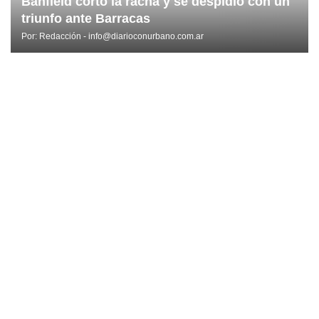
Banfield cortó la racha y se despidió con un
triunfo ante Barracas
Por:
Redacción - info@diarioconurbano.com.ar