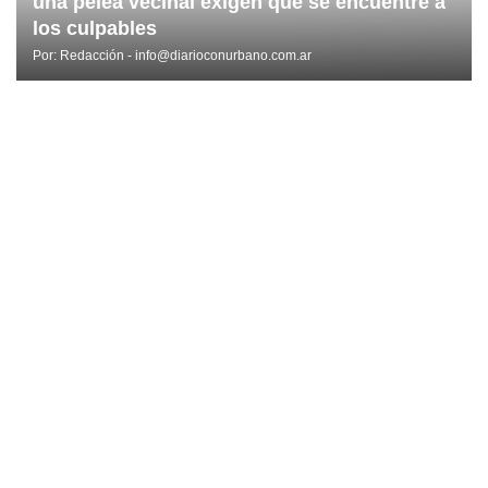
una pelea vecinal exigen que se encuentre a
los culpables
Por:
Redacción - info@diarioconurbano.com.ar