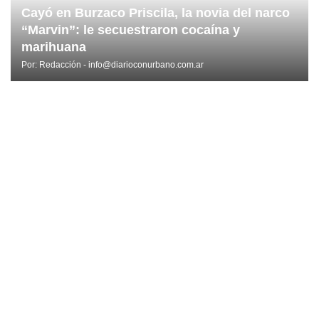
Cayó en Burzaco Priscila, la novia del narco
“Marvin”: le secuestraron cocaína y
marihuana
Por:
Redacción - info@diarioconurbano.com.ar