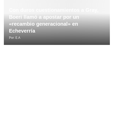
Con duros cuestionamientos a Gray,
Boeri llamó a apostar por un
«recambio generacional» en
Echeverría
Por:
E.A