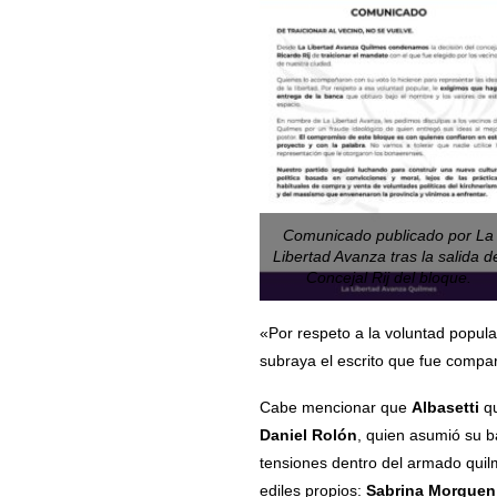
Comunicado publicado por La
Libertad Avanza tras la salida d
Concejal Rij del bloque.
«Por respeto a la voluntad popula
subraya el escrito que fue compar
Cabe mencionar que
Albasetti
qu
Daniel Rolón
, quien asumió su b
tensiones dentro del armado quilm
ediles propios:
Sabrina Morguen