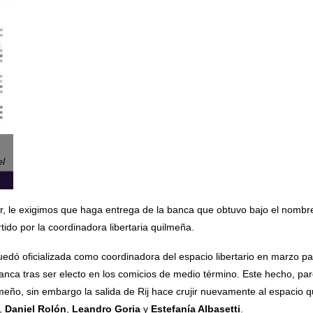
el
r, le exigimos que haga entrega de la banca que obtuvo bajo el nombre
tido por la coordinadora libertaria quilmeña.
edó oficializada como coordinadora del espacio libertario en marzo p
anca tras ser electo en los comicios de medio término. Este hecho, par
eño, sin embargo la salida de Rij hace crujir nuevamente al espacio q
,
Daniel Rolón
,
Leandro Goria
y
Estefanía Albasetti
.