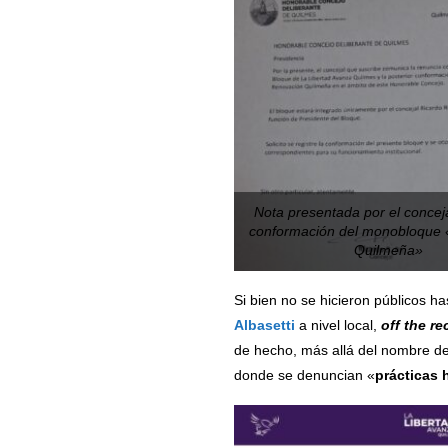
Nota presentada por el conceja
conformación del monobloque
Quilmeña»
Si bien no se hicieron públicos h
Albasetti
a nivel local,
off the re
de hecho, más allá del nombre de
donde se denuncian «
prácticas 