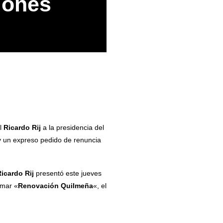
iones
al
Ricardo Rij
a la presidencia del
y un expreso pedido de renuncia
icardo Rij
presentó este jueves
rmar «
Renovación Quilmeña
«, el