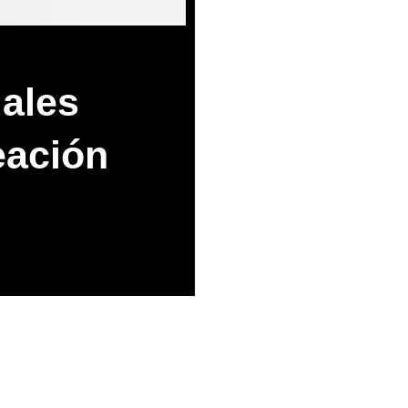
ales
eación