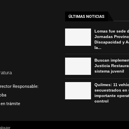
ÚLTIMAS NOTICIAS
Lomas fue sede d
Jornadas Provinc
Discapacidad y A
la...
Buscan implement
Justicia Restaura
sistema juvenil
ratura
Quilmes: 11 vehí
irector Responsable:
secuestrados en
oba
importante opera
control
en trámite
lquier