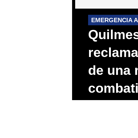
EMERGENCIA A
Quilmes
reclama
de una 
combati