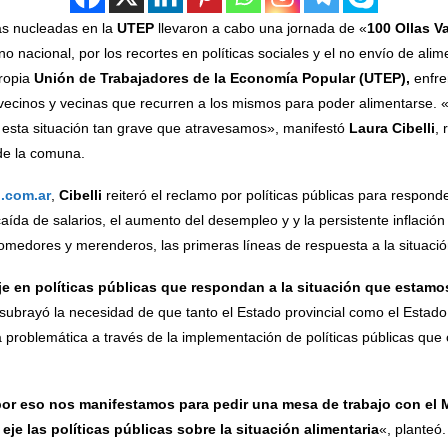
as nucleadas en la
UTEP
llevaron a cabo una jornada de «
100 Ollas V
no nacional, por los recortes en políticas sociales y el no envío de a
propia
Unión de Trabajadores de la Economía Popular
(UTEP),
enfre
vecinos y vecinas que recurren a los mismos para poder alimentarse. «
 esta situación tan grave que atravesamos», manifestó
Laura Cibelli
, 
e la comuna.
.com.ar
,
Cibelli
reiteró el reclamo por políticas públicas para respon
 caída de salarios, el aumento del desempleo y y la persistente inflaci
 comedores y merenderos, las primeras líneas de respuesta a la situació
je en políticas públicas que respondan a la situación que estam
subrayó la necesidad de que tanto el Estado provincial como el Estado
a problemática a través de la implementación de políticas públicas que 
por eso nos manifestamos para pedir una mesa de trabajo con el 
eje las políticas públicas sobre la situación alimentaria
«, planteó.