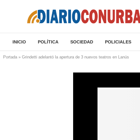
INICIO
POLÍTICA
SOCIEDAD
POLICIALES
Portada
»
Grindetti adelantó la apertura de 3 nuevos teatros en Lanús