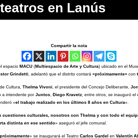
teatros en Lanús
Compartir la nota
el espacio
MACU
(
Multiespacio de Arte y Cultura
) ubicado en el Mu
stor Grindetti
, adelantó que el distrito contará
«próximamente»
con
 de Cultura,
Thelma Vivoni
, el presidente del Concejo Deliberante,
Jor
o a intendente por
Juntos
,
Diego Kravetz
, entre otros, se inauguró el
nderó «
el trabajo realizado en los últimos 8 años en Cultura
«.
 cuestiones culturales, nosotros con Thelma y con todo el equip
rta distinta en ese sentido
» aseguró el jefe comunal.
próximamente
» se inaugurará el Teatro
Carlos Gardel
en
Valentín A