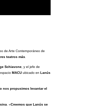
seo de Arte Contemporáneo de
tres teatros más
.
ge Schiavone
, y el jefe de
 espacio
MACU
ubicado en
Lanús
o nos propusimos levantar el
lsina
. «
Creemos que Lanús se