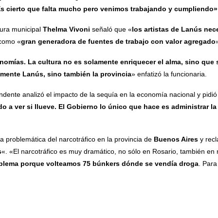
Es cierto que falta mucho pero venimos trabajando y cumpliendo»
tura municipal
Thelma Vivoni
señaló que «
los artistas de Lanús ne
 como «
gran generadora de fuentes de trabajo con valor agregado
mías. La cultura no es solamente enriquecer el alma, sino que s
mente Lanús, sino también la provincia
» enfatizó la funcionaria.
endente analizó el impacto de la sequía en la economía nacional y pidió
 a ver si llueve. El Gobierno lo único que hace es administrar l
a problemática del narcotráfico en la provincia de
Buenos Aires
y rec
s
«. «El narcotráfico es muy dramático, no sólo en Rosario, también en 
oblema porque volteamos 75 búnkers dónde se vendía droga
. Para