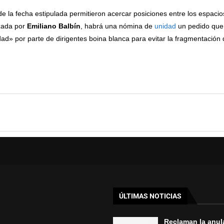
de la fecha estipulada permitieron acercar posiciones entre los espacio
ezada por
Emiliano Balbín
, habrá una nómina de
unidad
un pedido que,
d» por parte de dirigentes boina blanca para evitar la fragmentación 
ÚLTIMAS NOTICIAS
Reclaman la anul