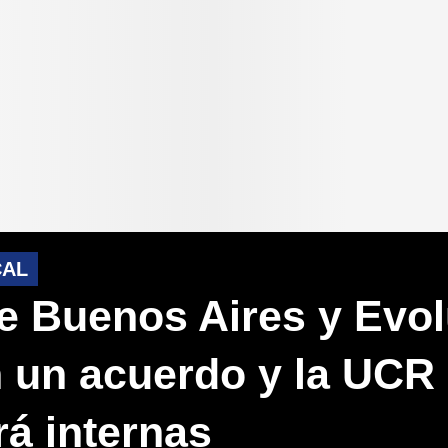
CAL
e Buenos Aires y Evo
n un acuerdo y la UC
rá internas