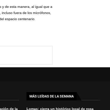
s y de esta manera, al igual que a
 incluso fuera de los micrófonos,
del espacio centenario.
MÁS LEÍDAS DE LA SEMANA
ación de la
Lomas: cierra un histórico local de ropa