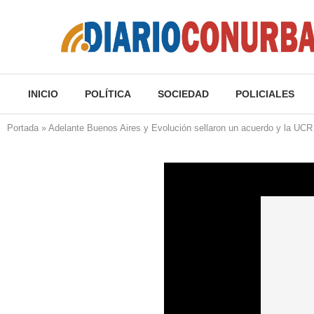
INICIO
POLÍTICA
SOCIEDAD
POLICIALES
Portada
»
Adelante Buenos Aires y Evolución sellaron un acuerdo y la UCR