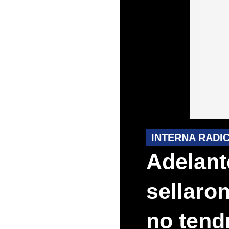
INTERNA RADI
Adelant
sellaro
no tend