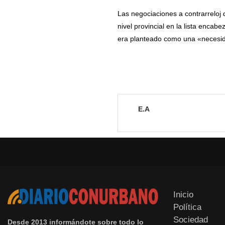
Las negociaciones a contrarreloj 
nivel provincial en la lista encab
era planteado como una «necesida
E.A
Inicio
Política
Sociedad
Desde 2013 informándote sobre todo lo