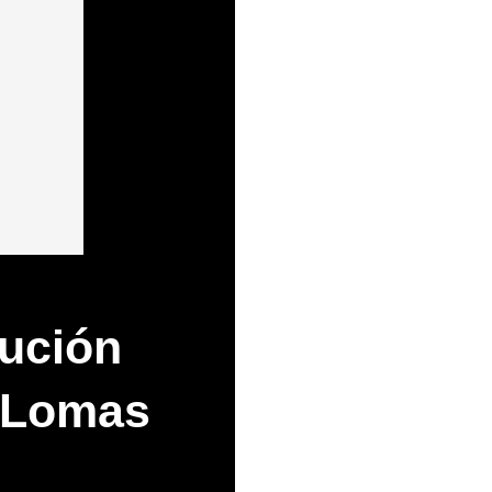
lución
R Lomas