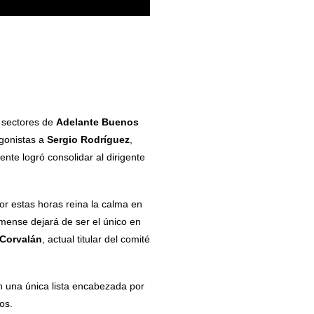
s sectores de
Adelante Buenos
agonistas a
Sergio Rodríguez
,
ente logró consolidar al dirigente
or estas horas reina la calma en
omense dejará de ser el único en
 Corvalán
, actual titular del comité
n una única lista encabezada por
ros.