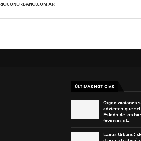
ARIOCONURBANO.COM.AR
ÚLTIMAS NOTICIAS
Organizaciones s
advierten que «el 
Estado de los bar
favorece el...
Lanús Urbano: sk
danza y barberías