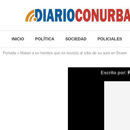
INICIO
POLÍTICA
SOCIEDAD
POLICIALES
Portada
»
Matan a un hombre que se resistió al robo de su auto en Brown
Escrito por: