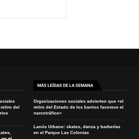
MÁS LEÍDAS DE LA SEMANA
ociales
Organizaciones sociales advierten que «el
retiro del
retiro del Estado de los barrios favorece el
rios
narcotráfico»
Lanús Urbano: skates, danza y barberías
ates,
en el Parque Las Colonias
 en el