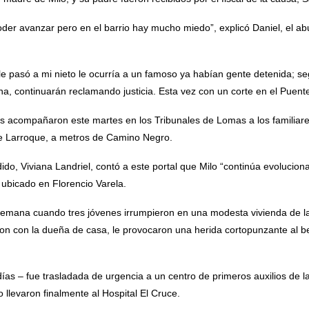
poder avanzar pero en el barrio hay mucho miedo”, explicó Daniel, el ab
le pasó a mi nieto le ocurría a un famoso ya habían gente detenida; se
a, continuarán reclamando justicia. Esta vez con un corte en el Puent
 acompañaron este martes en los Tribunales de Lomas a los familiare
lle Larroque, a metros de Camino Negro.
edido, Viviana Landriel, contó a este portal que Milo “continúa evolucio
, ubicado en Florencio Varela.
 semana cuando tres jóvenes irrumpieron en una modesta vivienda de la
on con la dueña de casa, le provocaron una herida cortopunzante al b
días – fue trasladada de urgencia a un centro de primeros auxilios de l
 llevaron finalmente al Hospital El Cruce.