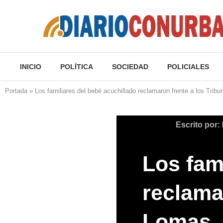
INICIO
POLÍTICA
SOCIEDAD
POLICIALES
Portada
»
Los familiares del bebé acuchillado reclamaron frente a los Trib
Escrito por:
Los fam
reclama
Lomas