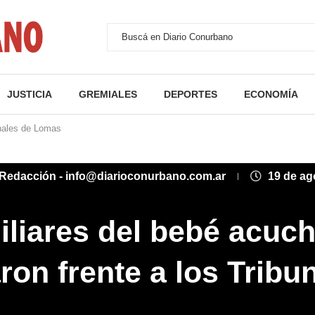
JUSTICIA
GREMIALES
DEPORTES
ECONOMÍA
unales de Lomas
Redacción - info@diarioconurbano.com.ar
19 de ag
iliares del bebé acuch
ron frente a los Tribu