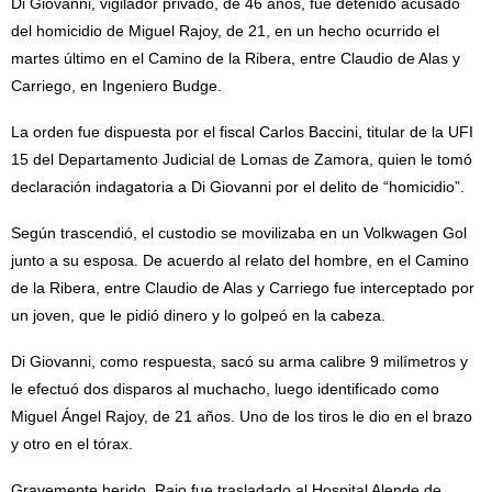
Di Giovanni, vigilador privado, de 46 años, fue detenido acusado
del homicidio de Miguel Rajoy, de 21, en un hecho ocurrido el
martes último en el Camino de la Ribera, entre Claudio de Alas y
Carriego, en Ingeniero Budge.
La orden fue dispuesta por el fiscal Carlos Baccini, titular de la UFI
15 del Departamento Judicial de Lomas de Zamora, quien le tomó
declaración indagatoria a Di Giovanni por el delito de “homicidio”.
Según trascendió, el custodio se movilizaba en un Volkwagen Gol
junto a su esposa. De acuerdo al relato del hombre, en el Camino
de la Ribera, entre Claudio de Alas y Carriego fue interceptado por
un joven, que le pidió dinero y lo golpeó en la cabeza.
Di Giovanni, como respuesta, sacó su arma calibre 9 milímetros y
le efectuó dos disparos al muchacho, luego identificado como
Miguel Ángel Rajoy, de 21 años. Uno de los tiros le dio en el brazo
y otro en el tórax.
Gravemente herido, Rajo fue trasladado al Hospital Alende de