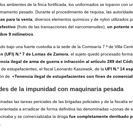
los ambientes de la finca fortificada, los uniformados se toparon con 
rmamento pesado. Durante el procedimiento de requisa, las autoridades
as para la venta
, diversos elementos químicos y de nylon utilizados p
efectivo
(fruto de las transacciones del narcomenudeo),
un potente r
ibre 9 milímetros
.
do bajo una fuerte custodia a la sede de la Comisaría 7.ª de Villa Cent
ón (UFI) N.º 7 de Lomas de Zamora
, el sujeto quedó procesado forma
cia ilegal de arma de guerra e infracción al artículo 289 del Cód
 y de estupefacientes, el fiscal Leonardo Kaszewsk, de la
UFI N.º 14 es
ción de
«Tenencia ilegal de estupefacientes con fines de comercial
edes de la impunidad con maquinaria pesada
das las tareas periciales de las brigadas policiales y de la fiscalía en
orientada a erradicar de forma definitiva las denominadas «zonas de e
ocinaba y se comercializaba la droga
fue completamente derribado po
a
.