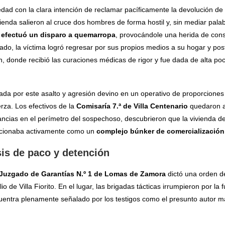
iedad con la clara intención de reclamar pacíficamente la devolución de 
vivienda salieron al cruce dos hombres de forma hostil y, sin mediar pala
e efectuó un disparo a quemarropa
, provocándole una herida de cons
o, la víctima logró regresar por sus propios medios a su hogar y pos
ón, donde recibió las curaciones médicas de rigor y fue dada de alta p
cada por este asalto y agresión devino en un operativo de proporcione
erza. Los efectivos de la
Comisaría 7.ª de Villa Centenario
quedaron a
ancias en el perímetro del sospechoso, descubrieron que la vivienda de
ncionaba activamente como un
complejo búnker de comercializació
sis de paco y detención
Juzgado de Garantías N.º 1 de Lomas de Zamora
dictó una orden d
io de Villa Fiorito. En el lugar, las brigadas tácticas irrumpieron por la 
uentra plenamente señalado por los testigos como el presunto autor mat