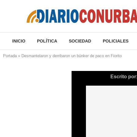
INICIO
POLÍTICA
SOCIEDAD
POLICIALES
Portada
»
Desmantelaron y derribaron un búnker de paco en Fiorito
Escrito por