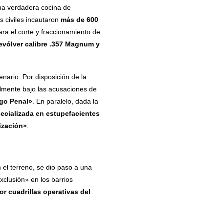
una verdadera cocina de
 civiles incautaron
más de 600
ara el corte y fraccionamiento de
evólver calibre .357 Magnum y
enario. Por disposición de la
lmente bajo las acusaciones de
igo Penal»
. En paralelo, dada la
pecializada en estupefacientes
ización»
.
 el terreno, se dio paso a una
xclusión» en los barrios
r cuadrillas operativas del