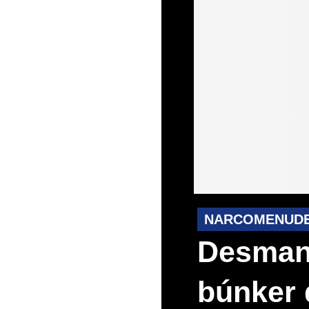
NARCOMENUD
Desmant
búnker 