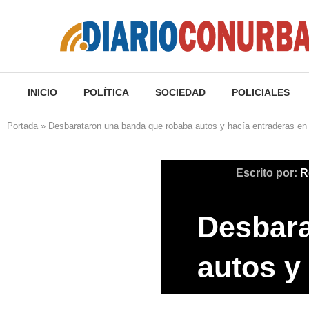
INICIO
POLÍTICA
SOCIEDAD
POLICIALES
Portada
»
Desbarataron una banda que robaba autos y hacía entraderas en
Escrito por:
R
Desbara
autos y