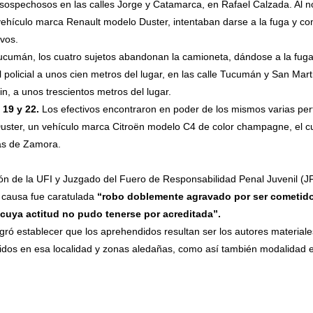
sospechosos en las calles Jorge y Catamarca, en Rafael Calzada. Al nota
 vehículo marca Renault modelo Duster, intentaban darse a la fuga y 
ivos.
 Tucumán, los cuatro sujetos abandonan la camioneta, dándose a la fuga
 policial a unos cien metros del lugar, en las calle Tucumán y San Mart
n, a unos trescientos metros del lugar.
 19 y 22.
Los efectivos encontraron en poder de los mismos varias per
uster, un vehículo marca Citroën modelo C4 de color champagne, el c
as de Zamora.
ón de la UFI y Juzgado del Fuero de Responsabilidad Penal Juvenil (
 causa fue caratulada
“robo doblemente agravado por ser cometido
 cuya actitud no pudo tenerse por acreditada”.
gró establecer que los aprehendidos resultan ser los autores materiales
dos en esa localidad y zonas aledañas, como así también modalidad e