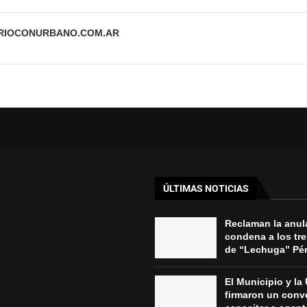
ARIOCONURBANO.COM.AR
ÚLTIMAS NOTICIAS
Reclaman la anul
condena a los tr
de “Lechuga” Pére
El Municipio y l
firmaron un conv