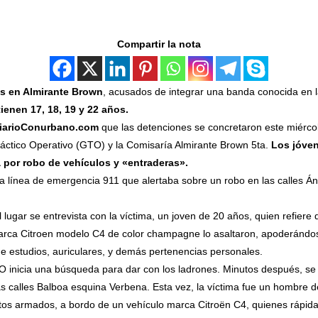
Compartir la nota
s en Almirante Brown
, acusados de integrar una banda conocida en l
ienen 17, 18, 19 y 22 años.
iarioConurbano.com
que las detenciones se concretaron este miércol
Táctico Operativo (GTO) y la Comisaría Almirante Brown 5ta.
Los jóven
 por robo de vehículos y «entraderas».
 línea de emergencia 911 que alertaba sobre un robo en las calles Á
lugar se entrevista con la víctima, un joven de 20 años, quien refier
marca Citroen modelo C4 de color champagne lo asaltaron, apoderándo
de estudios, auriculares, y demás pertenencias personales.
GTO inicia una búsqueda para dar con los ladrones. Minutos después, s
s calles Balboa esquina Verbena. Esta vez, la víctima fue un hombre d
tos armados, a bordo de un vehículo marca Citroën C4, quienes rápida