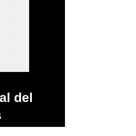
al del
s