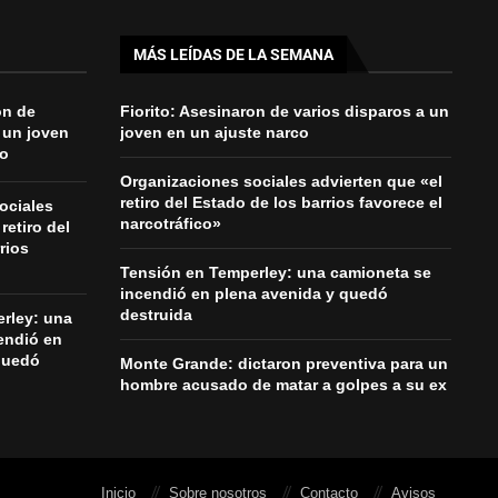
MÁS LEÍDAS DE LA SEMANA
on de
Fiorito: Asesinaron de varios disparos a un
 un joven
joven en un ajuste narco
co
Organizaciones sociales advierten que «el
retiro del Estado de los barrios favorece el
ociales
narcotráfico»
retiro del
rios
Tensión en Temperley: una camioneta se
incendió en plena avenida y quedó
destruida
rley: una
endió en
quedó
Monte Grande: dictaron preventiva para un
hombre acusado de matar a golpes a su ex
Inicio
Sobre nosotros
Contacto
Avisos