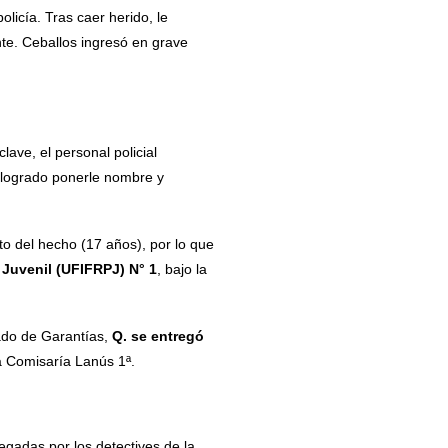
licía. Tras caer herido, le
nte. Ceballos ingresó en grave
lave, el personal policial
n logrado ponerle nombre y
o del hecho (17 años), por lo que
 Juvenil (UFIFRPJ) N° 1
, bajo la
gado de Garantías,
Q. se entregó
la Comisaría Lanús 1ª.
egadas por los detectives de la