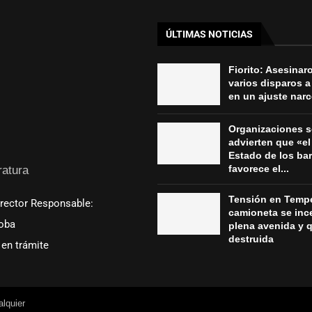
ÚLTIMAS NOTICIAS
Fiorito: Asesinar
varios disparos a
en un ajuste nar
Organizaciones s
advierten que «el 
Estado de los bar
favorece el...
ratura
Tensión en Tempe
irector Responsable:
camioneta se inc
oba
plena avenida y 
destruida
en trámite
lquier