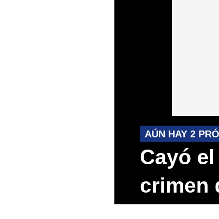
AÚN HAY 2 PR
Cayó el
crimen 