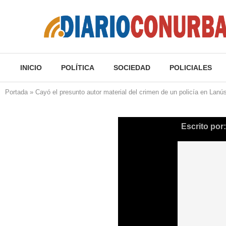
INICIO
POLÍTICA
SOCIEDAD
POLICIALES
Portada
»
Cayó el presunto autor material del crimen de un policía en Lanú
Escrito por