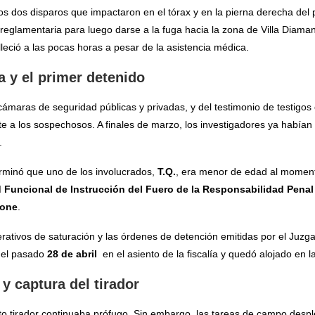
s dos disparos que impactaron en el tórax y en la pierna derecha del po
 reglamentaria para luego darse a la fuga hacia la zona de Villa Diama
lleció a las pocas horas a pesar de la asistencia médica.
 y el primer detenido
s cámaras de seguridad públicas y privadas, y del testimonio de testigos c
te a los sospechosos. A finales de marzo, los investigadores ya había
.
erminó que uno de los involucrados,
T.Q.
, era menor de edad al moment
 Funcional de Instrucción del Fuero de la Responsabilidad Penal
lone
.
erativos de saturación y las órdenes de detención emitidas por el Juz
 el pasado
28 de abril
en el asiento de la fiscalía y quedó alojado en 
y captura del tirador
to tirador continuaba prófugo. Sin embargo, las tareas de campo despl