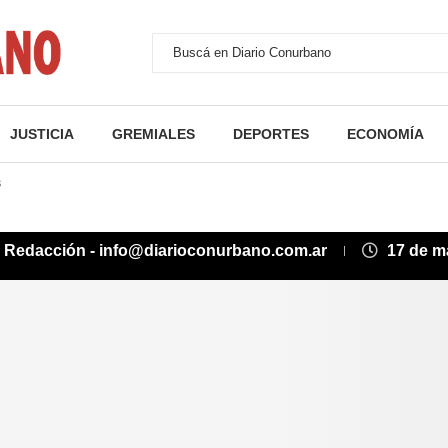
JUSTICIA
GREMIALES
DEPORTES
ECONOMÍA
s
:
Redacción - info@diarioconurbano.com.ar
17 de m