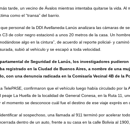
más tarde, un vecino de Ávalos mientras intentaba quitarse la vida. Al
ctima como el “transa” del barrio.
 que personal de la DDI Avellaneda-Lanús analizara las cámaras de se
 C3 de color negro estacionó a unos 20 metros de la casa. Un hombre 
dándose algo en la cintura”, de acuerdo al reporte policial- y caminó
urada, subió al vehículo y se escapó a toda velocidad.
partamental de Seguridad de Lanús, los investigadores pudieron id
aba registrado en la Ciudad de Buenos Aires, a nombre de una mu
o, con una denuncia radicada en la Comisaría Vecinal 4B de la Pol
ema TelePASE, confirmaron que el vehículo luego había circulado por la 
 peaje La Huella de la localidad de General Conesa, en la Ruta 11, un
r el momento se desconoce cuál fue el destino de ese viaje exprés en di
dentificar al sospechoso, una llamada al 911 terminó por acelerar tod
cerrada dentro de un auto, frente a su casa en la calle Bolivia al 19