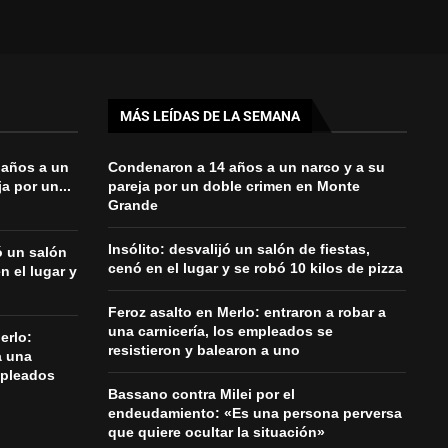
MÁS LEÍDAS DE LA SEMANA
 años a un
Condenaron a 14 años a un narco y a su
a por un...
pareja por un doble crimen en Monte
Grande
Insólito: desvalijó un salón de fiestas,
jó un salón
cenó en el lugar y se robó 10 kilos de pizza
n el lugar y
Feroz asalto en Merlo: entraron a robar a
una carnicería, los empleados se
erlo:
resistieron y balearon a uno
a una
mpleados
Bassano contra Milei por el
endeudamiento: «Es una persona perversa
que quiere ocultar la situación»