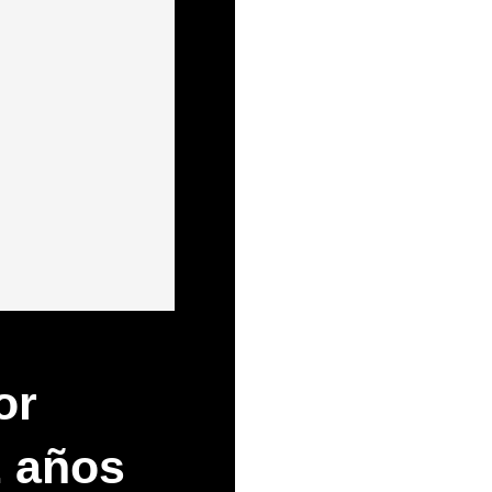
or
2 años