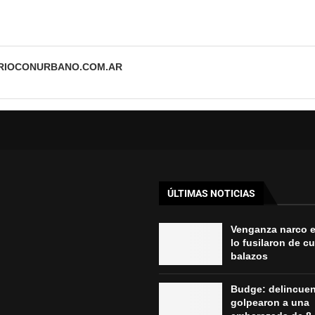
ARIOCONURBANO.COM.AR
ÚLTIMAS NOTICIAS
Venganza narco 
lo fusilaron de c
balazos
Budge: delincue
golpearon a una