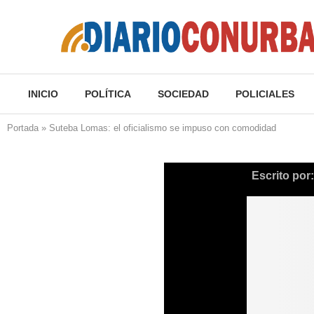
INICIO
POLÍTICA
SOCIEDAD
POLICIALES
Portada
»
Suteba Lomas: el oficialismo se impuso con comodidad
Escrito por