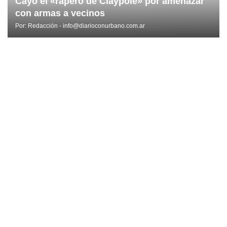
Cayó el «rapero de Claypole» por amenazar
con armas a vecinos
Por:
Redacción - info@diarioconurbano.com.ar