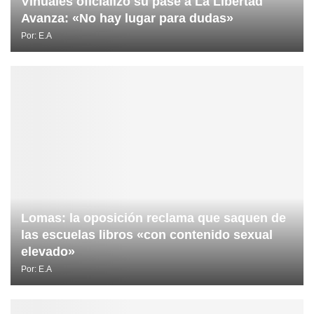
Viñuales oficializó su pase a La Libertad
Avanza: «No hay lugar para dudas»
Por:
E.A
Lomas: la oposición reclama que saquen de
las escuelas libros «con contenido sexual
elevado»
Por:
E.A