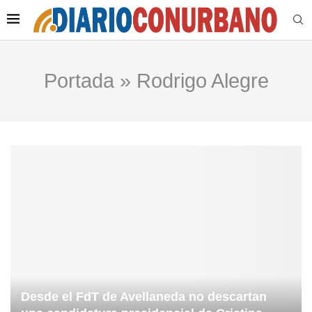
Portada
»
Rodrigo Alegre
Desde el FdT de Avellaneda no descartan