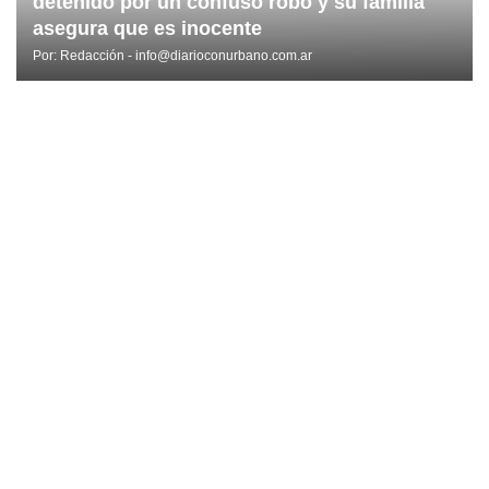
detenido por un confuso robo y su familia
asegura que es inocente
Por:
Redacción - info@diarioconurbano.com.ar