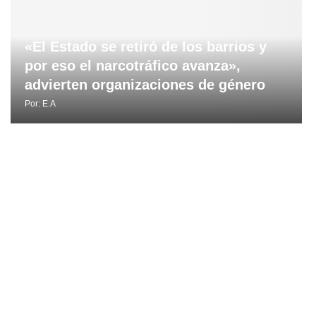
«El Estado se retiró de los barrios y
por eso el narcotráfico avanza»,
advierten organizaciones de género
Por:
E.A