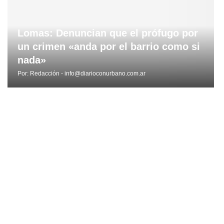
Lomas: Denuncian que el prófugo por
un crimen «anda por el barrio como si
nada»
Por:
Redacción - info@diarioconurbano.com.ar