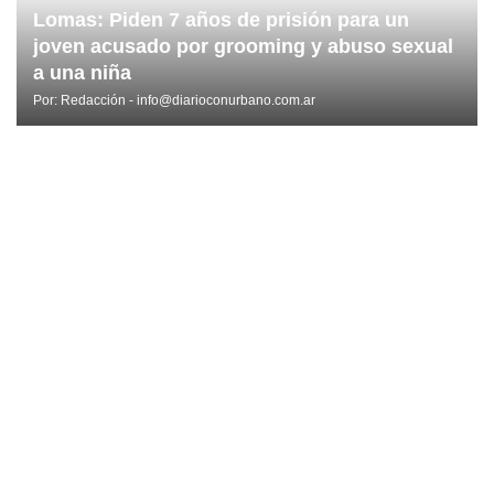
Lomas: Piden 7 años de prisión para un
joven acusado por grooming y abuso sexual
a una niña
Por:
Redacción - info@diarioconurbano.com.ar