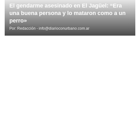
El gendarme asesinado en El Jagüel: “Era
una buena persona y lo mataron como a un
perro»
Por:
Redacción - info@diarioconurbano.com.ar