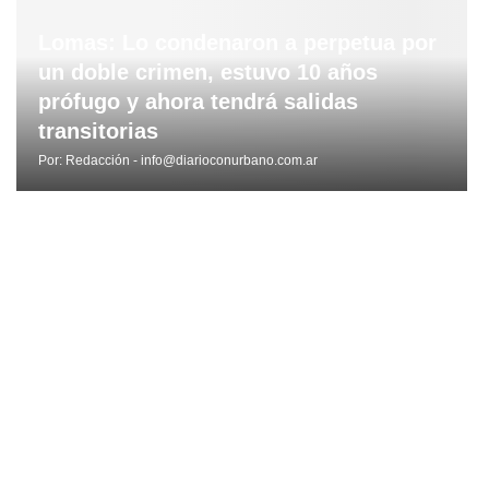
Lomas: Lo condenaron a perpetua por
un doble crimen, estuvo 10 años
prófugo y ahora tendrá salidas
transitorias
Por:
Redacción - info@diarioconurbano.com.ar