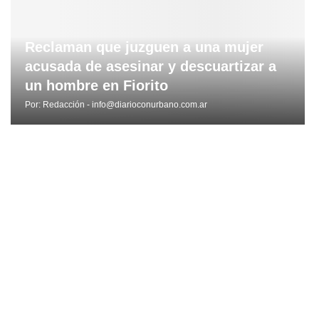
Reclaman que juzguen a una mujer
acusada de asesinar y descuartizar a
un hombre en Fiorito
Por:
Redacción - info@diarioconurbano.com.ar