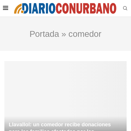
Portada
»
comedor
Llavallol: un comedor recibe donaciones