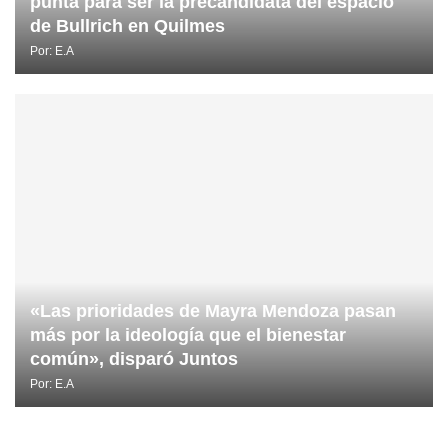
punta para ser la precandidata del espacio
de Bullrich en Quilmes
Por:
E.A
«Las prioridades de Mayra Mendoza pasan
más por la ideología que el bienestar
común», disparó Juntos
Por:
E.A