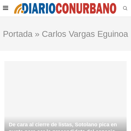
Portada
»
Carlos Vargas Eguinoa
De cara al cierre de listas, Sotolano pica en