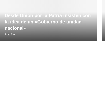
Desde Unión por la Patria insisten con
la idea de un «Gobierno de unidad
nacional»
Por:
E.A