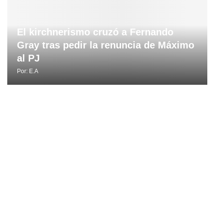
El kirchnerismo cruzó a Fernando
Gray tras pedir la renuncia de Máximo
al PJ
Por:
E.A