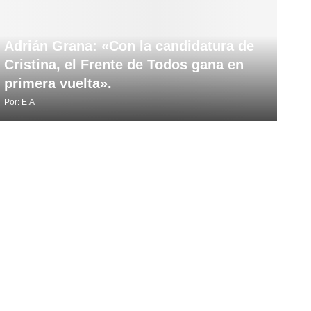
Adrián Grana: «Con la candidatura de
Cristina, el Frente de Todos gana en
primera vuelta».
Por:
E.A